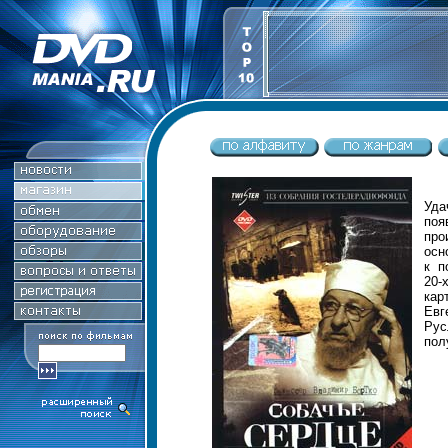
Уда
поя
про
осн
к п
20-
кар
Евг
Рус
пол