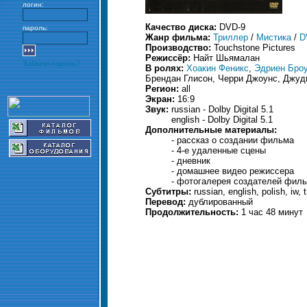
логин:
Качество диска:
DVD-9
пароль:
Жанр фильма:
Триллер
/
Мистика
/
D
Производство:
Touchstone Pictures
Режиссёр:
Найт Шьямалан
Забыли пароль?
В ролях:
Хоакин Феникс
,
Эдриен Бро
Брендан Глисон, Черри Джоунс, Джуди
Регион:
all
Экран:
16:9
Звук:
russian - Dolby Digital 5.1
english - Dolby Digital 5.1
Дополнительные материалы:
- рассказ о создании фильма
- 4-е удаленные сцены
- дневник
- домашнее видео режиссера
- фотогалерея создателей фил
Субтитры:
russian, english, polish, iw, t
Перевод:
дублированный
Продолжительность:
1 час 48 минут