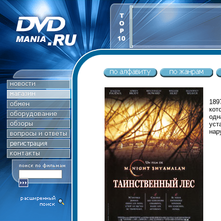
189
кот
од
уст
нар