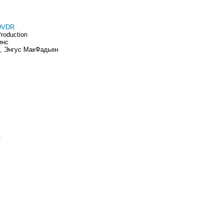
DVDR
Production
инс
д, Энгус МакФадьен
т