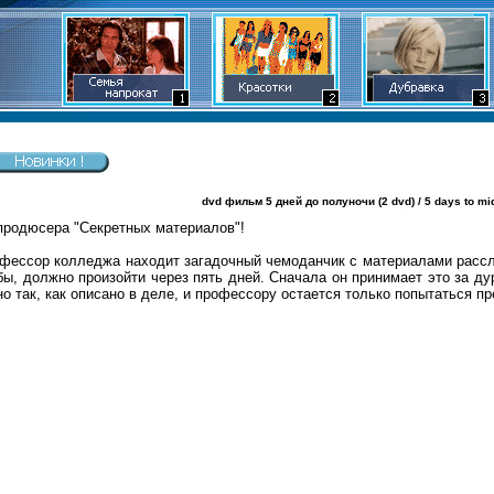
dvd фильм 5 дней до полуночи (2 dvd) / 5 days to midn
продюсера "Секретных материалов"!
фессор колледжа находит загадочный чемоданчик с материалами рассле
бы, должно произойти через пять дней. Сначала он принимает это за д
но так, как описано в деле, и профессору остается только попытаться п