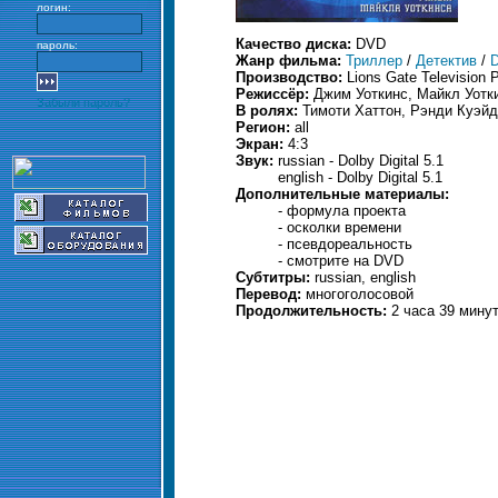
логин:
Качество диска:
DVD
пароль:
Жанр фильма:
Триллер
/
Детектив
/
Производство:
Lions Gate Television 
Режиссёр:
Джим Уоткинс, Майкл Уотк
Забыли пароль?
В ролях:
Тимоти Хаттон, Рэнди Куэй
Регион:
all
Экран:
4:3
Звук:
russian - Dolby Digital 5.1
english - Dolby Digital 5.1
Дополнительные материалы:
- формула проекта
- осколки времени
- псевдореальность
- смотрите на DVD
Субтитры:
russian, english
Перевод:
многоголосовой
Продолжительность:
2 часа 39 мину