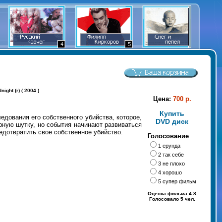
ight (r) ( 2004 )
Цена:
700 р.
Купить
дования его собственного убийства, которое,
DVD диск
урную шутку, но события начинают развиваться
редотвратить свое собственное убийство.
Голосование
1 ерунда
2 так себе
3 не плохо
4 хорошо
5 супер фильм
Оценка фильма 4.8
Голосовало 5 чел.