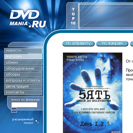
От 
Про
яко
точ