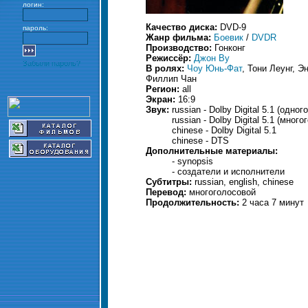
логин:
Качество диска:
DVD-9
пароль:
Жанр фильма:
Боевик
/
DVDR
Производство:
Гонконг
Режиссёр:
Джон Ву
Забыли пароль?
В ролях:
Чоу Юнь-Фат
, Тони Леунг, Э
Филлип Чан
Регион:
all
Экран:
16:9
Звук:
russian - Dolby Digital 5.1 (одно
russian - Dolby Digital 5.1 (мног
chinese - Dolby Digital 5.1
chinese - DTS
Дополнительные материалы:
- synopsis
- создатели и исполнители
Субтитры:
russian, english, chinese
Перевод:
многоголосовой
Продолжительность:
2 часа 7 минут