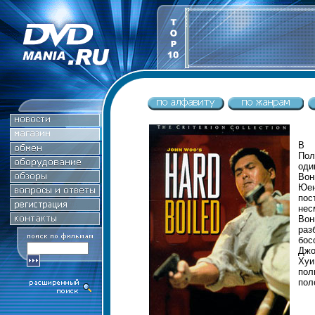
В Г
Пол
оди
Вон
Юен
пос
нес
Вон
раз
бос
Джо
Хуи
пол
пол