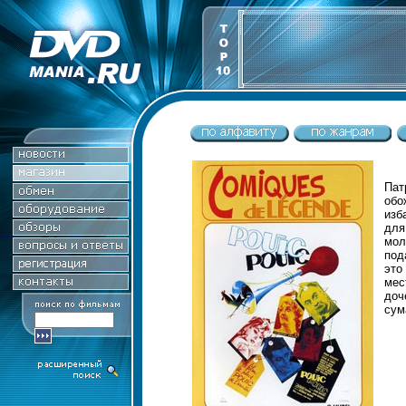
Пат
обо
изб
для
мол
под
это
мес
до
сум