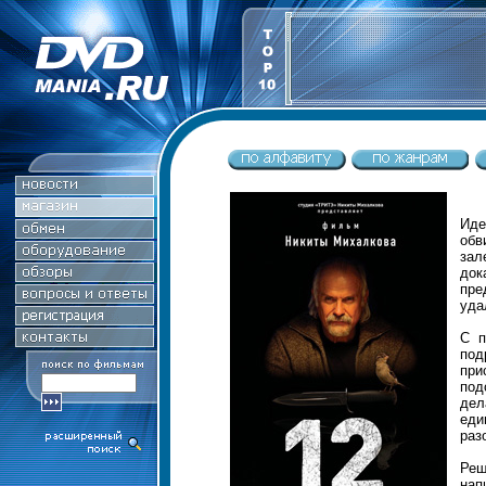
Иде
обв
зал
док
пре
уда
С п
под
при
под
дел
еди
раз
Реш
нап