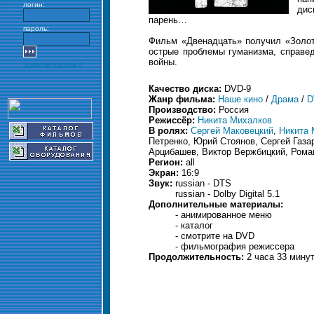
логин:
дис
парень…
пароль:
Фильм «Двенадцать» получил «Золот
острые проблемы гуманизма, справед
войны.
Забыли пароль?
Качество диска:
DVD-9
Жанр фильма:
Наше кино
/
Драма
/
D
Производство:
Россия
Режиссёр:
Никита Михалков
В ролях:
Сергей Маковецкий
,
Никита 
Петренко, Юрий Стоянов, Сергей Газа
Арцибашев, Виктор Вержбицкий, Ром
Регион:
all
Экран:
16:9
Звук:
russian - DTS
russian - Dolby Digital 5.1
Дополнительные материалы:
- анимированное меню
- каталог
- смотрите на DVD
- фильмография режиссера
Продолжительность:
2 часа 33 мину