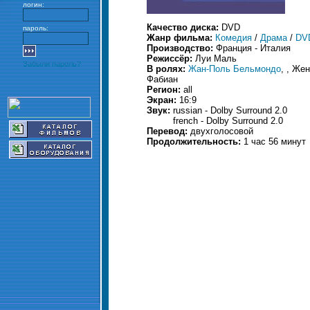
логин:
Качество диска:
DVD
пароль:
Жанр фильма:
Комедия
/
Драма
/
DV
Производство:
Франция - Италия
Режиссёр:
Луи Маль
Забыли пароль?
В ролях:
Жан-Поль Бельмондо
, , Же
Фабиан
Регион:
all
Экран:
16:9
Звук:
russian - Dolby Surround 2.0
french - Dolby Surround 2.0
Перевод:
двухголосовой
Продолжительность:
1 час 56 минут