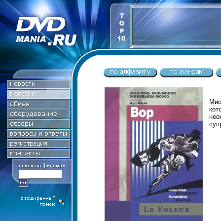
Мис
ко
нео
суп