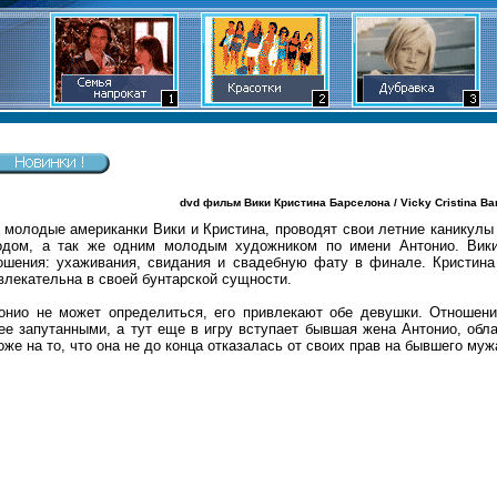
dvd фильм Вики Кристина Барселона / Vicky Cristina Barc
 молодые американки Вики и Кристина, проводят свои летние каникулы
одом, а так же одним молодым художником по имени Антонио. Вик
ошения: ухаживания, свидания и свадебную фату в финале. Кристина
влекательна в своей бунтарской сущности.
онио не может определиться, его привлекают обе девушки. Отношени
ее запутанными, а тут еще в игру вступает бывшая жена Антонио, о
оже на то, что она не до конца отказалась от своих прав на бывшего муж