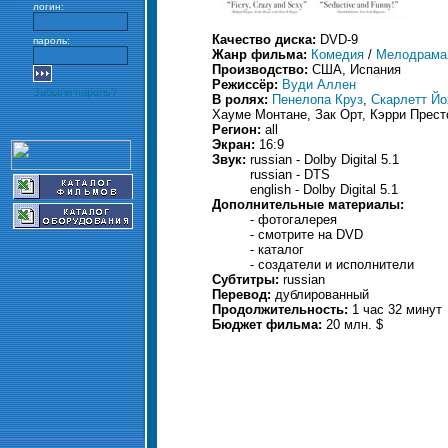
логин:
Качество диска:
DVD-9
пароль:
Жанр фильма:
Комедия
/
Мелодрама
Производство:
США, Испания
Режиссёр:
Вуди Аллен
Забыли пароль?
В ролях:
Пенелопа Круз
,
Скарлетт Йо
Хауме Монтане, Зак Орт, Кэрри Прес
Регион:
all
Экран:
16:9
Звук:
russian - Dolby Digital 5.1
russian - DTS
english - Dolby Digital 5.1
Дополнительные материалы:
- фотогалерея
- смотрите на DVD
- каталог
- создатели и исполнители
Субтитры:
russian
Перевод:
дублированный
Продолжительность:
1 час 32 минут
Бюджет фильма:
20 млн. $