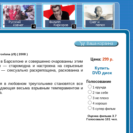
elona (r9) ( 2008 )
Цена:
299 р.
 в Барселоне и совершенно очарованны этим
и — старомодна и настроена на серьезные
Купить
 — сексуально раскрепощена, раскованна и
DVD диск
Голосование
я в любовном треугольнике становятся все
1 ерунда
бладающая весьма взрывным темпераментом и
а.
2 так себе
3 не плохо
4 хорошо
5 супер фильм
Оценка фильма 3.7
Голосовало 101 чел.