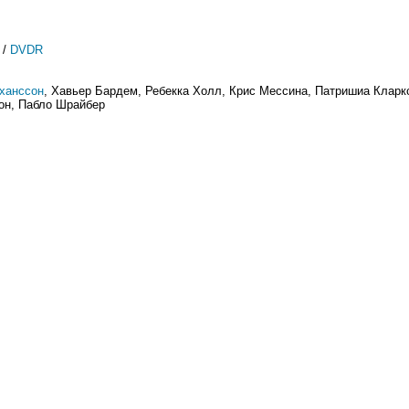
/
DVDR
ханссон
, Хавьер Бардем, Ребекка Холл, Крис Мессина, Патришиа Кларк
тон, Пабло Шрайбер