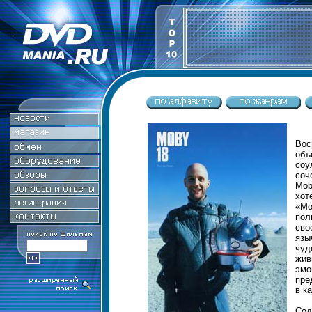
Во
объ
соу
соч
Mob
хот
«Мо
пол
сво
язы
чуд
жив
эмо
пре
в к
Сод