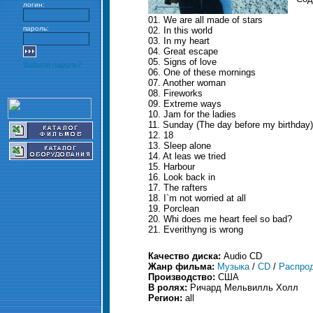
логин:
01. We are all made of stars
пароль:
02. In this world
03. In my heart
04. Great escape
05. Signs of love
Забыли пароль?
06. One of these mornings
07. Another woman
08. Fireworks
09. Extreme ways
10. Jam for the ladies
11. Sunday (The day before my birthday)
12. 18
13. Sleep alone
14. At leas we tried
15. Harbour
16. Look back in
17. The rafters
18. I`m not worried at all
19. Porclean
20. Whi does me heart feel so bad?
21. Everithyng is wrong
Качество диска:
Audio CD
Жанр фильма:
Музыка
/
CD
/
Распро
Производство:
США
В ролях:
Ричард Мельвилль Холл
Регион:
all