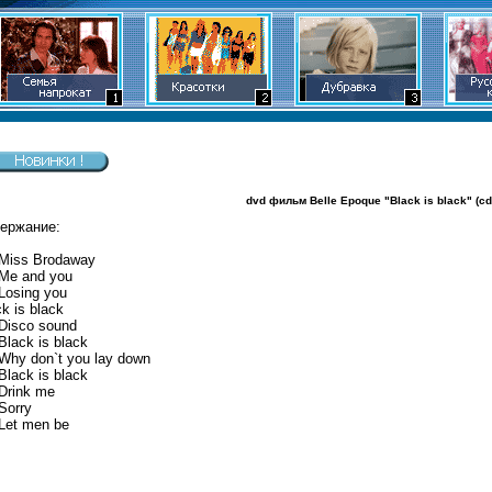
dvd фильм Belle Epoque "Black is black" (cd)
ержание:
 Miss Brodaway
 Me and you
 Losing you
k is black
 Disco sound
Black is black
 Why don`t you lay down
Black is black
 Drink me
Sorry
 Let men be