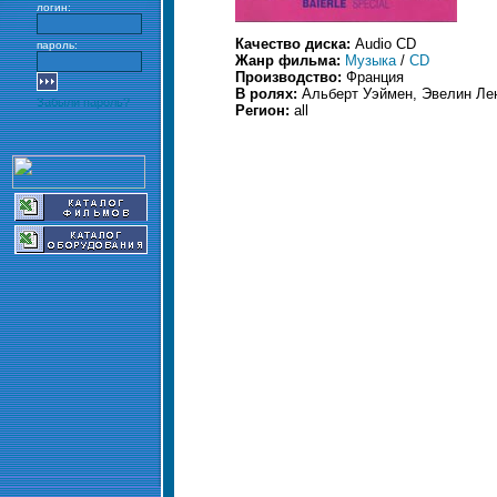
логин:
Качество диска:
Audio CD
пароль:
Жанр фильма:
Музыка
/
CD
Производство:
Франция
В ролях:
Альберт Уэймен, Эвелин Ле
Забыли пароль?
Регион:
all