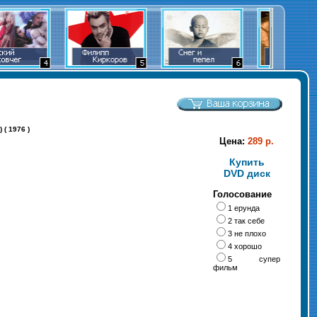
 ( 1976 )
Цена:
289 р.
Купить
DVD диск
Голосование
1 ерунда
2 так себе
3 не плохо
4 хорошо
5 супер
фильм