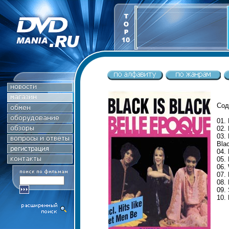
Сод
01.
02.
03.
Blac
04.
05. 
06.
07. 
08.
09. 
10.