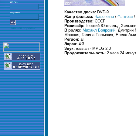
логин:
Качество диска:
DVD-9
пароль:
Жанр фильма:
Наше кино
/
Фэнтези
Производство:
СССР
Режиссёр:
Георгий Юнгвальд-Хильке
Забыли пароль?
В ролях:
Михаил Боярский
, Дмитрий
Машная, Галина Польских, Елена Ам
Регион:
all
Экран:
4:3
Звук:
russian - MPEG 2.0
Продолжительность:
2 часа 24 мину