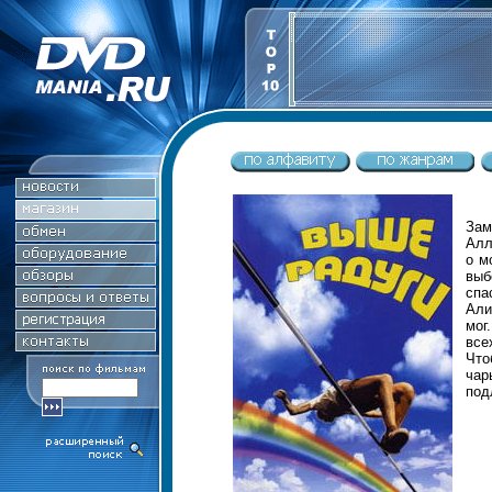
Зам
Алл
о м
выб
спа
Али
мог
все
Что
чар
под