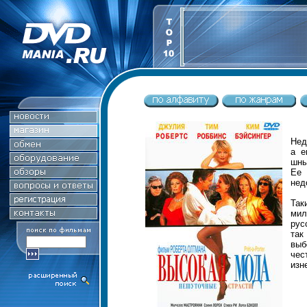
Нед
а е
шны
Ее 
нед
Та
мил
рус
так
выб
чес
изн