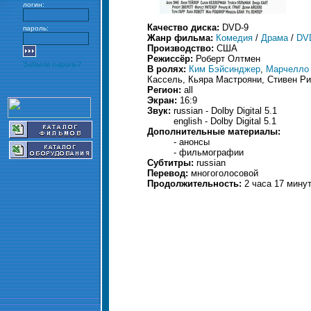
логин:
Качество диска:
DVD-9
пароль:
Жанр фильма:
Комедия
/
Драма
/
DV
Производство:
США
Режиссёр:
Роберт Олтмен
Забыли пароль?
В ролях:
Ким Бэйсинджер
,
Марчелло
Кассель, Кьяра Мастрояни, Стивен Ри
Регион:
all
Экран:
16:9
Звук:
russian - Dolby Digital 5.1
english - Dolby Digital 5.1
Дополнительные материалы:
- анонсы
- фильмографии
Субтитры:
russian
Перевод:
многоголосовой
Продолжительность:
2 часа 17 мину