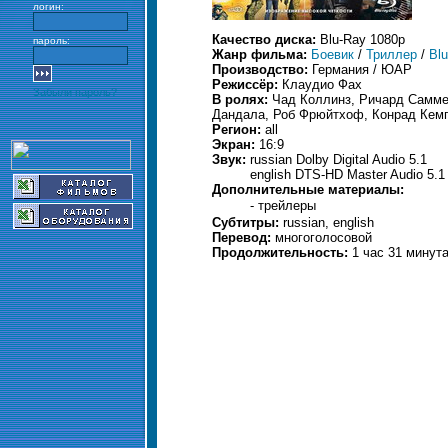
логин:
Качество диска:
Blu-Ray 1080p
пароль:
Жанр фильма:
Боевик
/
Триллер
/
Bl
Производство:
Германия / ЮАР
Режиссёр:
Клаудио Фах
Забыли пароль?
В ролях:
Чад Коллинз, Ричард Самме
Дандала, Роб Фрюйтхоф, Конрад Кемп, 
Регион:
all
Экран:
16:9
Звук:
russian Dolby Digital Audio 5.1
english DTS-HD Master Audio 5.1
Дополнительные материалы:
- трейлеры
Субтитры:
russian, english
Перевод:
многоголосовой
Продолжительность:
1 час 31 минут