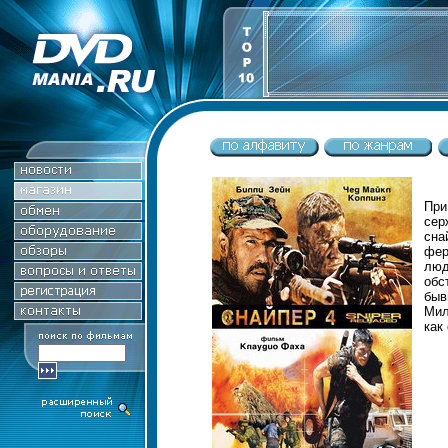
При
сер
сна
фер
люд
обс
быв
Мил
как