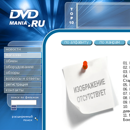
01.
02.
03.
04.
Ста
05.
06.
07.
08.
09.
10.
дев
11.
Бон